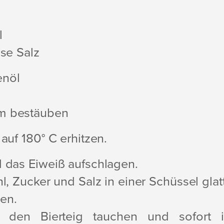
l
ise Salz
enöl
m bestäuben
 auf 180° C erhitzen.
d das Eiweiß aufschlagen.
hl, Zucker und Salz in einer Schüssel glat
en.
in den Bierteig tauchen und sofort 