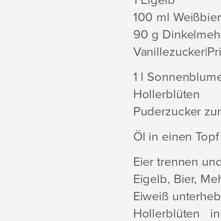
1 Eigelb
100 ml Weißbier
90 g Dinkelmeh
Vanillezucker|Pr
1 l Sonnenblum
Hollerblüten
Puderzucker zu
Öl in einen Topf
Eier trennen un
Eigelb, Bier, Me
Eiweiß unterheb
Hollerblüten 