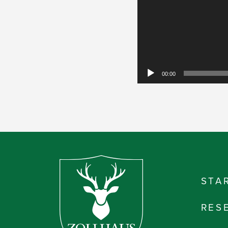
00:00
STA
RES